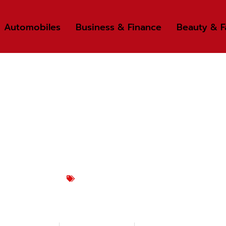
Automobiles
Business & Finance
Beauty & F
Product News
ге Интегральных Схем: Технол