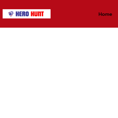
Home
РЧ / ПЧ RFID В Мониторин