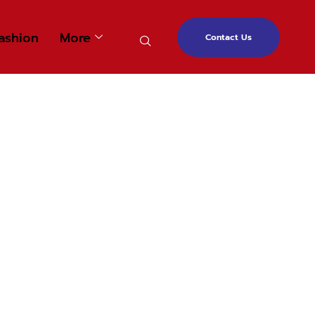
ashion
More
Contact Us
огии От RX Electronics