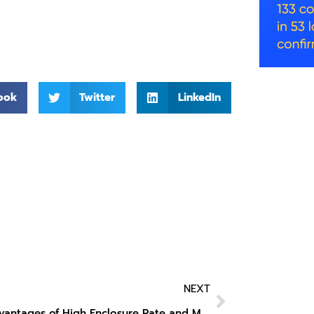
ook
Twitter
LinkedIn
NEXT
The Advantages of High Enclosure Rate and Multiple Interfaces in TF03 LiDAR